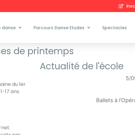
insc
e danse
Parcours Danse Etudes
Spectacles
ces de printemps
Actualité de l'école
5/0
aine du 1er
1-17 ans.
Ballets à l’Opé
rnet.
crits par