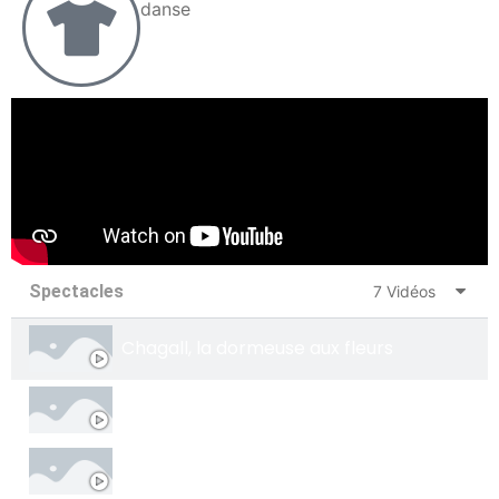
danse
Spectacles
7 Vidéos
Chagall, la dormeuse aux fleurs
Le fauvisme, une explosion de couleurs
Louis XIV, les espions de sa Majesté