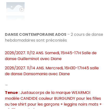
Loie Fuller
Nzinga
Tokyo - Les Arts martiaux
DANSE CONTEMPORAINE ADOS
– 2 cours de danse
0:16
hebdomadaires sont préconisés
Paris - le luxe
0:16
2026/2027. 11/12 ANS. Samedi, 15H45-17H Salle de
danse
Guilleminot
avec
Diane
2026/2027. 11/14 ANS. Mercredi, 16H30-17H45 salle
de danse
Dansomania
avec
Diane
_
Tenue
: Justaucorps de la marque WEARMOI
modèle CANDIDE couleur BURGUNDY pour les filles
ou tee shirt pour les garçons + leggins noirs mats +