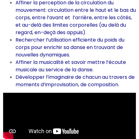
Affiner la perception de la circulation du
mouvement: circulation entre le haut et le bas du
corps, entre l’avant et l’arrière, entre les côtés,
et au-delà des limites corporelles (au delà du
regard, en-deçà des appuis).
Rechercher l’utilisation efficiente du poids du
corps pour enrichir sa danse en trouvant de
nouvelles dynamiques.
Affiner la musicalité et savoir mettre l’écoute
musicale au service de la danse.
Développer l’imaginaire de chacun au travers de
moments d’improvisation, de composition.