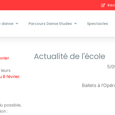
insc
e danse
Parcours Danse Etudes
Spectacles
Actualité de l'école
vrier
5/0
 leurs
u 8 février
Ballets à l’Opé
u possible,
on :