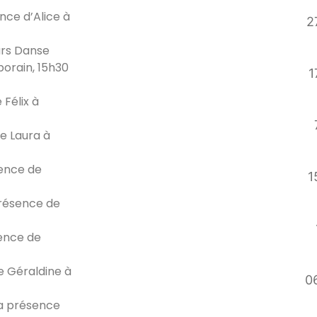
nce d’Alice à
2
urs Danse
porain, 15h30
1
 Félix à
de Laura à
sence de
1
présence de
sence de
de Géraldine à
06
la présence