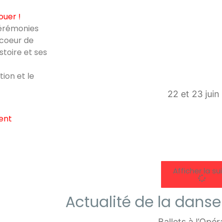
ouer !
cérémonies
 coeur de
stoire et ses
tion et le
22 et 23 jui
ent
Afficher la su
Actualité de la danse
Ballets à l’Opé