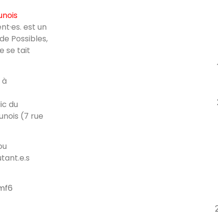
unois
nt·es. est un
e Possibles,
 se tait
 à
ic du
unois (7 rue
ou
tant.e.s
mf6