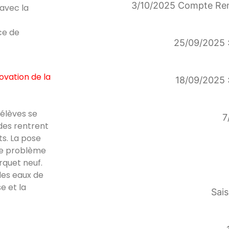
3/10/2025 Compte Ren
 avec la
ce de
25/09/2025 :
ovation de la
18/09/2025 :
élèves se
7
rdes rentrent
ts. La pose
 le problème
rquet neuf.
des eaux de
se et la
Sais