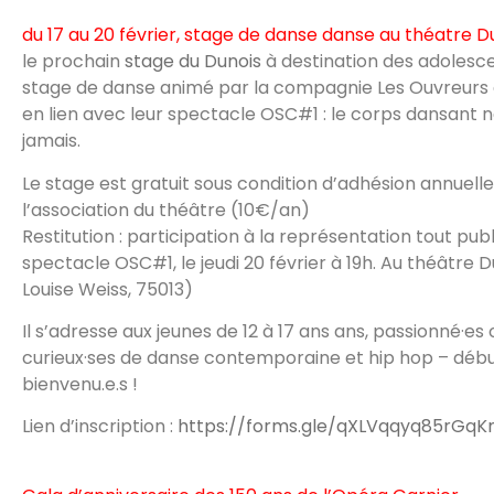
du 17 au 20 février, stage de danse danse au théatre D
le prochain
stage du Dunois
à destination des adolesce
stage de danse animé par la compagnie Les Ouvreurs d
en lien avec leur spectacle OSC#1 : le corps dansant ne
jamais.
Le stage est gratuit sous condition d’adhésion annuelle
l’association du théâtre (10€/an)
Restitution : participation à la représentation tout publ
spectacle OSC#1, le jeudi 20 février à 19h. Au théâtre D
Louise Weiss, 75013)
Il s’adresse aux jeunes de 12 à 17 ans ans, passionné·es 
curieux·ses de danse contemporaine et hip hop – débu
bienvenu.e.s !
Lien d’inscription :
https://forms.gle/qXLVqqyq85rGqK