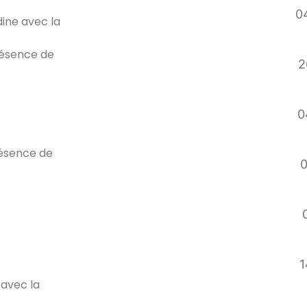
04
dine avec la
résence de
2
0
résence de
0
1
 avec la