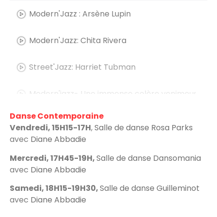
Modern'Jazz : Arsène Lupin
Modern'Jazz: Chita Rivera
Street'Jazz: Harriet Tubman
Modern'jazz- Une immense colère venimeuse
Danse Contemporaine
Street'Jazz: Mexico - les aztèques
Vendredi, 15H15-17H
,
Salle de danse Rosa Parks
avec
Diane Abbadie
Street'Jazz: Les jeux vidéo
Mercredi, 17H45-19H,
Salle de danse Dansomania
avec
Diane Abbadie
Street'Jazz: Paris
Samedi, 18H15-19H30,
Salle de danse Guilleminot
avec
Diane Abbadie
Modern'Jazz: Tokyo, la fête des lanternes