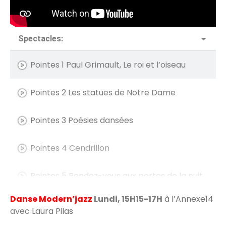
Spectacles:
Pointes 1 Paul Grimault, Le roi et l’oiseau
Pointes 2 Les statues de Notre Dame
Pointes 3 Poésies dansées
Pointes 4 Cendrillon
Pointes 5 Rendez-vous aux portes de la nuit
Danse Modern’jazz
Lundi, 15H15-17H
à l’Annexe14
Pointes 1 - Frida
avec
Laura Pilas