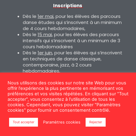
Inscriptions
:
Dès le
1er mai
, pour les élèves des parcours
danse études qui s’inscrivent à un minimum
de 4 cours hebdomadaires,
Dès le
15 mai
, pour les élèves des parcours
intensifs qui s’inscrivent à un minimum de 3
cours hebdomadaires
Dès le
1er juin
, pour les élèves qui s’inscrivent
en techniques de danse classique,
contemporaine, jazz, à 2 cours
hebdomadaires,
Dès le
15 juin
pour les élèves qui s’inscrivent
en tronc commun d’éveil ou initiation à la
Nous utilisons des cookies sur notre site Web pour vous
offrir l'expérience la plus pertinente en mémorisant vos
danse, à 1 seul cours hebdomadaire.
préférences et vos visites répétées. En cliquant sur "Tout
Cours d’essai
accepter", vous consentez à l'utilisation de tous les
cookies. Cependant, vous pouvez visiter "Paramètres
Les
cours d’essai
sont possibles sur demande
cookies" pour fournir un consentement contrôlé.
(contact@tempsdanse14.fr)
toute l’année pour les enfants de maternelle
Paramètres cookies
Tout accepter
Rejecter
de septembre à mars pour les autres.