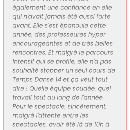
nous sommes absolument
conquis. Cette année, nous avons
été encore plus éblouis que les
années précédentes. Nous étions
13 et avons tous été frappés pour
différentes raisons par la beauté,
l'originalité, l'intelligence et la
diversité des chorégraphies. J'ai
particulièrement apprécié le
thème de la Femme et la grande
variété des figures féminies
choisies pour incarner ce thème.
Vous contribuez merveilleusement
à l'éducation de nos enfants en