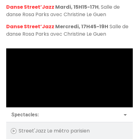
Pointes 2 - Divinité Shinigani
Danse Street’Jazz
Mardi, 15H15-17H
,
Salle de
danse Rosa Parks
avec
Christine Le Guen
Pointes 3 - dans les rues de New-York
Danse Street’Jazz
Mercredi, 17H45-19H
Salle de
danse Rosa Parks
avec
Christine Le Guen
Pointes 4 - Au château de Versailles
Pointes 5 - las maquilladoras
Spectacles:
Street'Jazz Le métro parisien