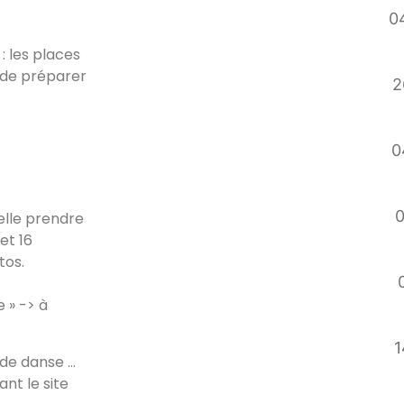
04
: les places
 de préparer
2
0
0
elle prendre
et 16
tos.
 » -> à
1
 de danse …
nt le site