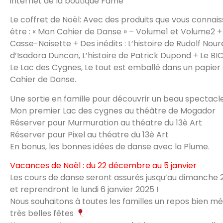
internet de la boutique Fame
Le coffret de Noël: Avec des produits que vous connai
être : « Mon Cahier de Danse » – Volume1 et Volume2 
Casse-Noisette + Des inédits : L’histoire de Rudolf Noure
d’Isadora Duncan, L’histoire de Patrick Dupond + Le BI
Le Lac des Cygnes, Le tout est emballé dans un papier
Cahier de Danse.
Une sortie en famille pour découvrir un beau spectacle
Mon premier Lac des cygnes au théâtre de Mogador
Réserver pour Murmuration au théatre du 13è Art
Réserver pour Pixel au théatre du 13è Art
En bonus, les bonnes idées de danse avec la Plume.
Vacances de Noël : du 22 décembre au 5 janvier
Les cours de danse seront assurés jusqu’au dimanche
et reprendront le lundi 6 janvier 2025 !
Nous souhaitons à toutes les familles un repos bien mé
très belles fêtes