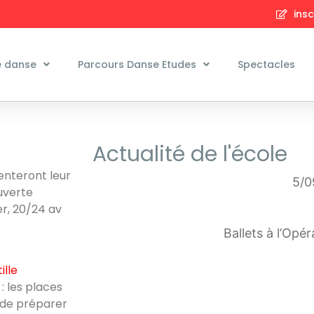
insc
e danse
Parcours Danse Etudes
Spectacles
Actualité de l'école
enteront leur
5/0
ouverte
r, 20/24 av
Ballets à l’Opé
ille
: les places
 de préparer