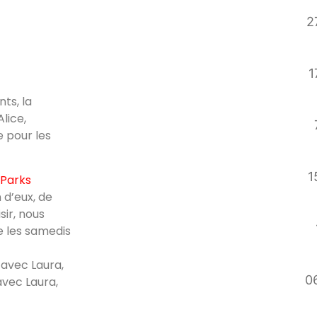
2
1
ts, la
lice,
e pour les
1
 Parks
 d’eux, de
ir, nous
e les samedis
 avec Laura,
06
avec Laura,