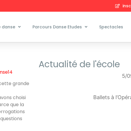
insc
e danse
Parcours Danse Etudes
Spectacles
Actualité de l'école
anse14
5/0
 cette grande
avons choisi
Ballets à l’Opé
arce que la
terrogations
s questions