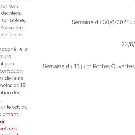
premiers
 derniers.
 sur scène,
Semaine du 30/6/2025 : 
l’essentiel
entation du
22/6/
compagné-e-s
leurs
nt pas
Semaine du 16 juin: Portes Ouvertes 
torisation
ms de leurs
moins de 15
ation des
.
ur le toit du
ablement
oi
pectacle