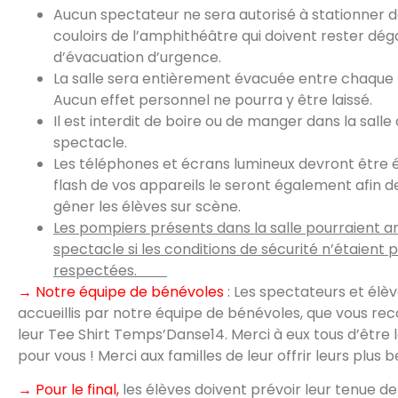
Aucun spectateur ne sera autorisé à stationner d
couloirs de l’amphithéâtre qui doivent rester dé
d’évacuation d’urgence.
La salle sera entièrement évacuée entre chaque 
Aucun effet personnel ne pourra y être laissé.
Il est interdit de boire ou de manger dans la salle
spectacle.
Les téléphones et écrans lumineux devront être ét
flash de vos appareils le seront également afin d
gêner les élèves sur scène.
Les pompiers présents dans la salle pourraient an
spectacle si les conditions de sécurité n’étaient 
respectées.
→ Notre équipe de bénévoles
: Les spectateurs et élè
accueillis par notre équipe de bénévoles, que vous rec
leur Tee Shirt Temps’Danse14. Merci à eux tous d’être 
pour vous ! Merci aux familles de leur offrir leurs plus b
→ Pour le final,
les élèves doivent prévoir leur tenue d