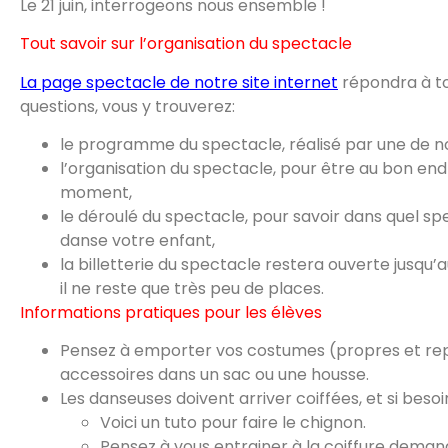
Le 21 juin, interrogeons nous ensemble !
Tout savoir sur l’organisation du spectacle
La page spectacle de notre site internet
répondra à t
questions, vous y trouverez:
le programme du spectacle, réalisé par une de no
l’organisation du spectacle, pour être au bon end
moment,
le déroulé du spectacle, pour savoir dans quel sp
danse votre enfant,
la billetterie du spectacle restera ouverte jusqu’au
il ne reste que très peu de places.
Informations pratiques pour les élèves
Pensez à emporter vos costumes (propres et re
accessoires dans un sac ou une housse.
Les danseuses doivent arriver coiffées, et si besoi
Voici un tuto pour faire le chignon.
Pensez à vous entrainer à la coiffure demand