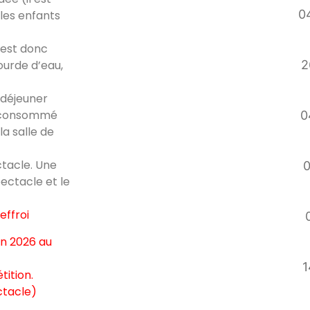
04
 les enfants
 est donc
ourde d’eau,
2
 déjeuner
ra consommé
0
la salle de
ctacle. Une
0
pectacle et le
effroi
in 2026 au
1
tition.
ctacle)