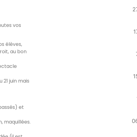
2
outes vos
1
s élèves,
roit, au bon
ectacle
1
 21 juin mais
passés) et
06
n, maquillées.
ée (il est