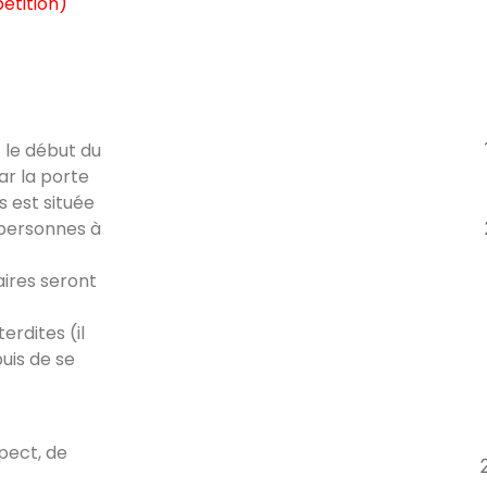
pétition)
 le début du
ar la porte
s est située
 personnes à
aires seront
erdites (il
uis de se
pect, de