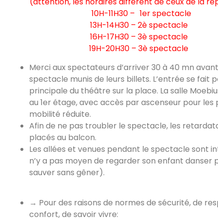
(attention, les horaires diffèrent de ceux de la ré
10H-11H30 – 1er spectacle
13H-14H30 – 2è spectacle
16H-17H30 – 3è spectacle
19H-20H30 – 3è spectacle
Merci aux spectateurs d’arriver 30 à 40 mn avant
spectacle munis de leurs billets. L’entrée se fait p
principale du théâtre sur la place. La salle Moebiu
au 1er étage, avec accès par ascenseur pour les
mobilité réduite.
Afin de ne pas troubler le spectacle, les retardat
placés au balcon.
Les allées et venues pendant le spectacle sont int
n’y a pas moyen de regarder son enfant danser p
sauver sans gêner).
→ Pour des raisons de normes de sécurité, de res
confort, de savoir vivre: