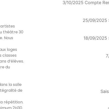
3/10/2025 Compte Ren
25/09/2025 :
artistes
au théâtre 30
e. Nous
18/09/2025 :
 aux loges
s classes
7
ans d’élèves.
dre du
ans la salle
ntégralité de
Sais
a répétition.
aximum 2H30.