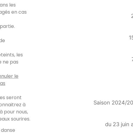
ans les
gagés en cas
partie.
1
 de
eints, les
e ne pas
nuler le
pas
ves seront
Saison 2024/202
onnaitrez à
là pour nous,
eaux sourires.
du 23 juin 
e danse