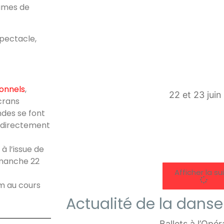
tumes de
spectacle,
ionnels
,
22 et 23 jui
crans
des se font
u directement
à l’issue de
imanche 22
Afficher la su
m au cours
Actualité de la danse
Ballets à l’Opé