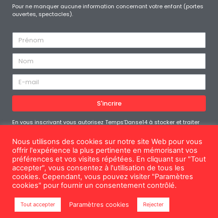
Pour ne manquer aucune information concernant votre enfant (portes
ouvertes, spectacles).
S'incrire
En vous inscrivant vous autorisez Temps’Danse14 à stocker et traiter
les données personnelles soumises afin de vous fournir le contenu
demandé. Vous pouvez vous désabonner à tout moment
Nous utilisons des cookies sur notre site Web pour vous
offrir l'expérience la plus pertinente en mémorisant vos
préférences et vos visites répétées. En cliquant sur "Tout
accepter", vous consentez à l'utilisation de tous les
cookies. Cependant, vous pouvez visiter "Paramètres
Mentions légales
cookies" pour fournir un consentement contrôlé.
© Temps'Danse14
Paramètres cookies
Tout accepter
Rejecter