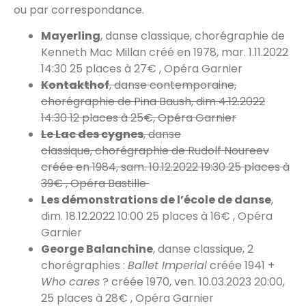
ou par correspondance.
Mayerling
, danse classique, chorégraphie de
Kenneth Mac Millan créé en 1978, mar. 1.11.2022
14:30 25 places à 27€ , Opéra Garnier
Kontakthof
, danse contemporaine,
chorégraphie de Pina Baush, dim 4.12.2022
14:30 12 places à 25€, Opéra Garnier
Le Lac des cygnes
, danse
classique, chorégraphie de Rudolf Noureev
créée en 1984, sam. 10.12.2022 19:30 25 places à
39€ , Opéra Bastille
Les démonstrations de l’école de danse
,
dim. 18.12.2022 10:00 25 places à 16€ , Opéra
Garnier
George Balanchine
, danse classique, 2
chorégraphies :
Ballet Imperial
créée 1941 +
Who cares
? créée 1970, ven. 10.03.2023 20:00,
25 places à 28€ , Opéra Garnier