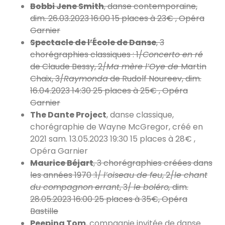
Bobbi Jene Smith
, danse contemporaine,
dim. 26.03.2023 16:00 15 places à 23€ , Opéra
Garnier
Spectacle de l’École de Danse
, 3
chorégraphies classiques : 1/
Concerto en ré
de Claude Bessy, 2/
Ma mère l’Oye de
Martin
Chaix, 3/
Raymonda
de Rudolf Noureev, dim.
16.04.2023 14:30 25 places à 25€ , Opéra
Garnier
The Dante Project
, danse classique,
chorégraphie de Wayne McGregor, créé en
2021 sam. 13.05.2023 19:30 15 places à 28€ ,
Opéra Garnier
Maurice Béjart
, 3 chorégraphies créées dans
les années 1970 :1/
l’oiseau de feu
, 2/
le chant
du compagnon
errant
, 3/
le boléro,
dim.
28.05.2023 16:00 25 places à 35€, Opéra
Bastille
Peeping Tom
, compagnie invitée de danse