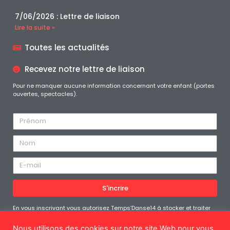
7/06/2026 : Lettre de liaison
Lire la suite »
Toutes les actualités
Recevez notre lettre de liaison
Pour ne manquer aucune information concernant votre enfant (portes
ouvertes, spectacles).
S'incrire
En vous inscrivant vous autorisez Temps’Danse14 à stocker et traiter
les données personnelles soumises afin de vous fournir le contenu
demandé. Vous pouvez vous désabonner à tout moment
Nous utilisons des cookies sur notre site Web pour vous