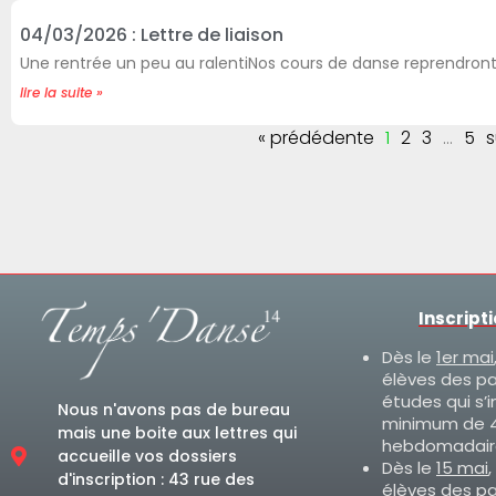
04/03/2026 : Lettre de liaison
Une rentrée un peu au ralentiNos cours de danse reprendront
lire la suite »
« prédédente
1
2
3
…
5
s
Inscript
Dès le
1er mai
élèves des p
études qui s’i
Nous n'avons pas de bureau
minimum de 4
mais une boite aux lettres qui
hebdomadair
accueille vos dossiers
Dès le
15 mai
,
d'inscription : 43 rue des
élèves des p