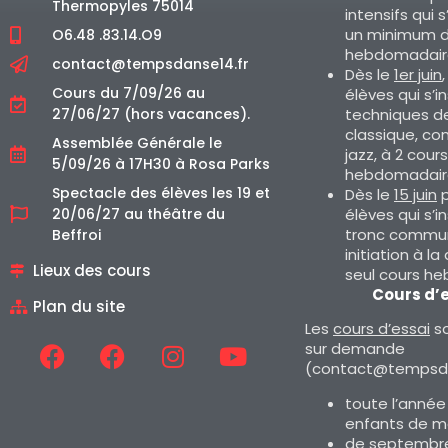
Thermopyles 75014
intensifs qui s
un minimum d
O6.48 .83.14.O9
hebdomadair
contact@tempsdanse14.fr
Dès le
1er juin
Cours du 7/09/26 au
élèves qui s’i
techniques d
27/06/27 (hors vacances).
classique, co
Assemblée Générale le
jazz, à 2 cours
5/09/26 à 17H30 à Rosa Parks
hebdomadair
Spectacle des élèves les 19 et
Dès le
15 juin
p
élèves qui s’i
20/06/27 au théâtre du
tronc commun
Beffroi
initiation à la
Lieux des cours
seul cours h
Cours d’
Plan du site
Les
cours d’essai
so
sur demande
(contact@tempsda
toute l’année
enfants de m
de septembre