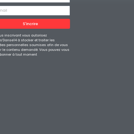
S'incrire
us inscrivant vous autorisez
’Danse14 à stocker et traiter les
es personnelles soumises afin de vous
ir le contenu demandé. Vous pouvez vous
bonner à tout moment