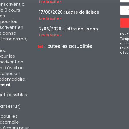
Lire la suite »
’inscrivent à
e 3 cours
17/06/2026 : Lettre de liaison
es
Lire la suite »
, pour les
nscrivent en
7/06/2026 : Lettre de liaison
e danse
En vo
Lire la suite »
ntemporaine,
Temps
donné
Toutes les actualités
fourn
es,
désa
our les
nscrivent en
 d’éveil ou
 danse, à 1
ebdomadaire.
essai
nt possibles
nse14.fr)
 pour les
aternelle
 à mars pour