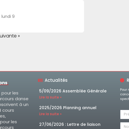
 lundi 9
uivante »
Actualités
R
ions
:
Pour 
5/09/2026 Assemblée Générale
, pour les
conce
Lire la suite »
arcours danse
spect
nscrivent à un
2025/2026 Planning annuel
 cours
Lire la suite »
es,
 pour les
27/06/2026 : Lettre de liaison
arcours