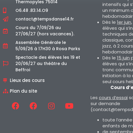
Thermopyles 75014
intensifs qui s
un minimum d
O6.48 .83.14.O9
hebdomadair
contact@tempsdanse14.fr
Dès le
1er juin
Cours du 7/09/26 au
élèves qui s’i
techniques d
27/06/27 (hors vacances).
classique, co
Assemblée Générale le
jazz, à 2 cours
5/09/26 à 17H30 à Rosa Parks
hebdomadair
Spectacle des élèves les 19 et
Dès le
15 juin
p
élèves qui s’i
20/06/27 au théâtre du
tronc commun
Beffroi
initiation à la
Lieux des cours
seul cours h
Cours d’
Plan du site
Les
cours d’essai
so
sur demande
(contact@tempsda
toute l’année
enfants de m
de septembre