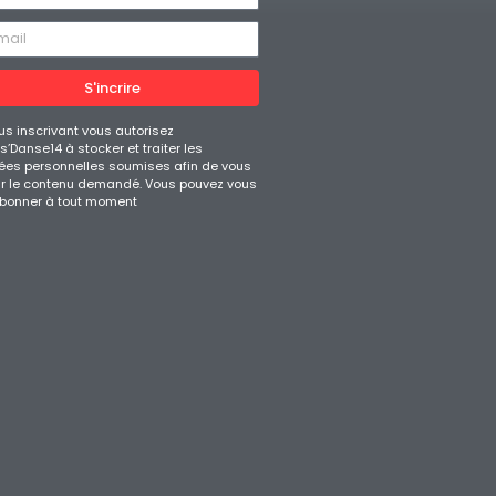
S'incrire
us inscrivant vous autorisez
’Danse14 à stocker et traiter les
es personnelles soumises afin de vous
ir le contenu demandé. Vous pouvez vous
bonner à tout moment