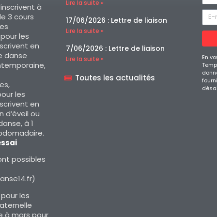
Lire la suite »
’inscrivent à
e 3 cours
17/06/2026 : Lettre de liaison
es
Lire la suite »
, pour les
nscrivent en
7/06/2026 : Lettre de liaison
e danse
En vo
Lire la suite »
ntemporaine,
Temps
donné
Toutes les actualités
fourn
es,
désa
our les
nscrivent en
 d’éveil ou
 danse, à 1
ebdomadaire.
essai
nt possibles
nse14.fr)
 pour les
aternelle
 à mars pour