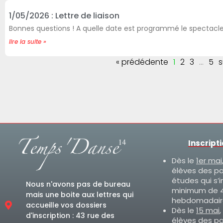
1/05/2026 : Lettre de liaison
Bonnes questions ! A quelle date est programmé le spectacl
lire la suite »
« prédédente
1
2
3
…
5
s
Inscript
Dès le
1er mai
élèves des p
études qui s’i
Nous n'avons pas de bureau
minimum de 4
mais une boite aux lettres qui
hebdomadair
accueille vos dossiers
Dès le
15 mai
,
d'inscription : 43 rue des
élèves des p