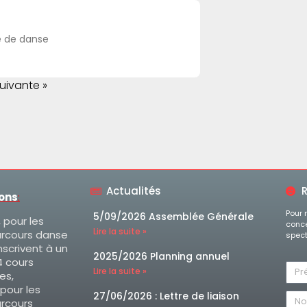
e de danse
uivante »
Actualités
R
ions
:
Pour 
5/09/2026 Assemblée Générale
, pour les
conce
Lire la suite »
arcours danse
spect
nscrivent à un
2025/2026 Planning annuel
 cours
Lire la suite »
es,
 pour les
27/06/2026 : Lettre de liaison
arcours