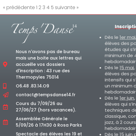
« prédédente
1
2
3
4
5
suivante »
Inscript
Dès le
1er mai
élèves des p
études qui s’i
Nous n'avons pas de bureau
minimum de 4
mais une boite aux lettres qui
hebdomadair
accueille vos dossiers
Dès le
15 mai
,
d'inscription : 43 rue des
élèves des p
Thermopyles 75014
intensifs qui s
un minimum d
O6.48 .83.14.O9
hebdomadair
contact@tempsdanse14.fr
Dès le
1er juin
Cours du 7/09/26 au
élèves qui s’i
techniques d
27/06/27 (hors vacances).
classique, co
Assemblée Générale le
jazz, à 2 cours
5/09/26 à 17H30 à Rosa Parks
hebdomadair
Spectacle des élèves les 19 et
Dès le
15 juin
p