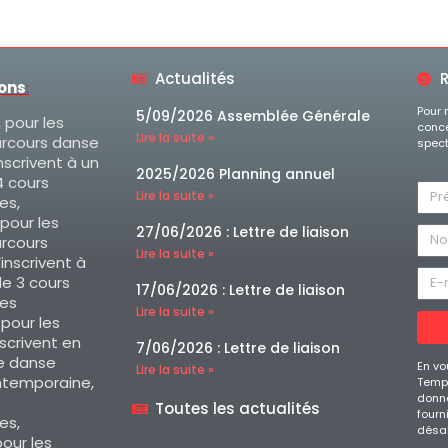
Actualités
R
ions
:
Pour 
5/09/2026 Assemblée Générale
, pour les
conce
Lire la suite »
arcours danse
spect
nscrivent à un
2025/2026 Planning annuel
 cours
Lire la suite »
es,
 pour les
27/06/2026 : Lettre de liaison
arcours
Lire la suite »
’inscrivent à
e 3 cours
17/06/2026 : Lettre de liaison
es
Lire la suite »
, pour les
nscrivent en
7/06/2026 : Lettre de liaison
e danse
En vo
Lire la suite »
ntemporaine,
Temps
donné
Toutes les actualités
fourn
es,
désa
our les