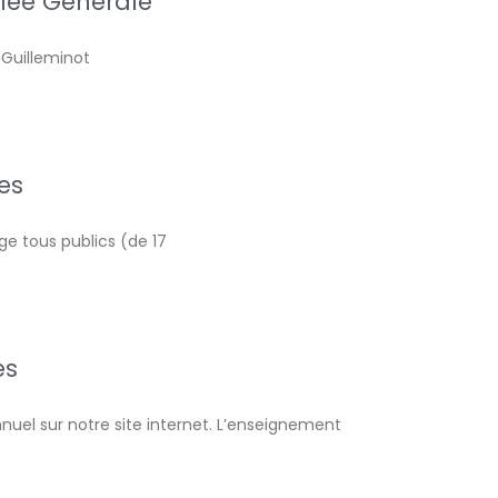
lée Générale
 Guilleminot
es
e tous publics (de 17
es
uel sur notre site internet. L’enseignement