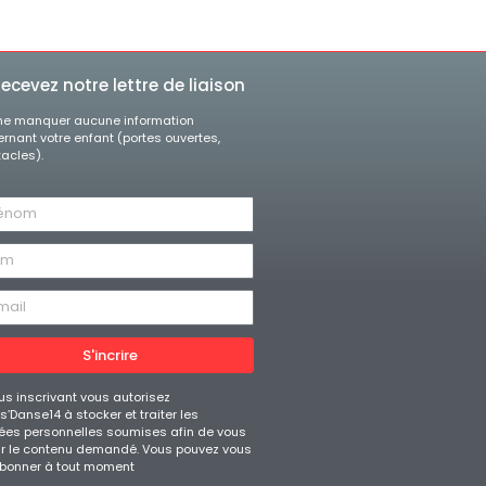
ecevez notre lettre de liaison
ne manquer aucune information
rnant votre enfant (portes ouvertes,
acles).
S'incrire
us inscrivant vous autorisez
’Danse14 à stocker et traiter les
es personnelles soumises afin de vous
ir le contenu demandé. Vous pouvez vous
bonner à tout moment