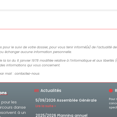
es pour le suivi de votre dossier, pour vous tenir informé(e) de l’actualité 
 ou échanger aucune information personnelle.
e la loi du 6 janvier 1978 modifiée relative à l’informatique et aux libertés (
n des informations qui vous concernent.
par mail :
contactez-nous
Actualités
R
ions
:
Pour 
5/09/2026 Assemblée Générale
, pour les
conce
Lire la suite »
arcours danse
spect
nscrivent à un
2025/2026 Planning annuel