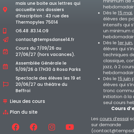
minimum de 4
mais une boite aux lettres qui
hebdomadair
accueille vos dossiers
Dès le
15 mai
,
d'inscription : 43 rue des
élèves des p
Thermopyles 75014
intensifs qui s
un minimum d
O6.48 .83.14.O9
hebdomadair
contact@tempsdanse14.fr
Dès le
1er juin
Cours du 7/09/26 au
élèves qui s’i
techniques d
27/06/27 (hors vacances).
classique, co
Assemblée Générale le
jazz, à 2 cours
5/09/26 à 17H30 à Rosa Parks
hebdomadair
Spectacle des élèves les 19 et
Dès le
15 juin
p
élèves qui s’i
20/06/27 au théâtre du
tronc commun
Beffroi
initiation à la
Lieux des cours
seul cours h
Cours d’
Plan du site
Les
cours d’essai
so
sur demande
(contact@tempsda