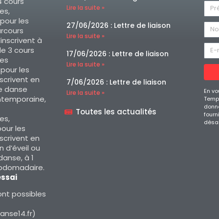
 cours
Lire la suite »
es,
 pour les
27/06/2026 : Lettre de liaison
arcours
Lire la suite »
’inscrivent à
e 3 cours
17/06/2026 : Lettre de liaison
es
Lire la suite »
, pour les
nscrivent en
7/06/2026 : Lettre de liaison
e danse
En vo
Lire la suite »
ntemporaine,
Temps
donné
Toutes les actualités
fourn
es,
désa
our les
nscrivent en
 d’éveil ou
 danse, à 1
ebdomadaire.
essai
nt possibles
nse14.fr)