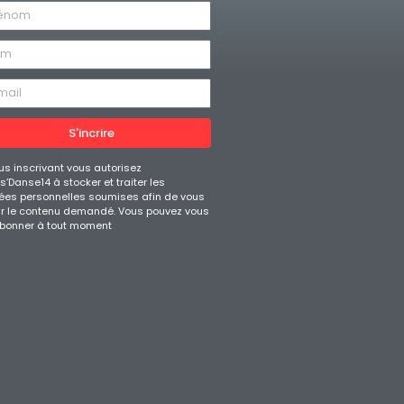
S'incrire
us inscrivant vous autorisez
’Danse14 à stocker et traiter les
es personnelles soumises afin de vous
ir le contenu demandé. Vous pouvez vous
bonner à tout moment