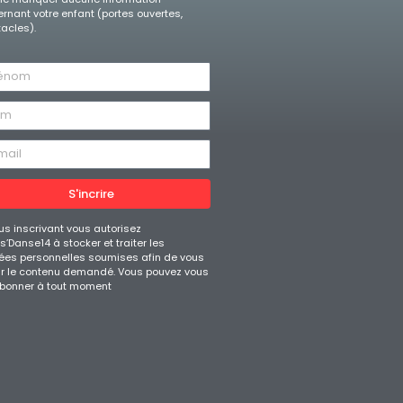
rnant votre enfant (portes ouvertes,
acles).
S'incrire
us inscrivant vous autorisez
’Danse14 à stocker et traiter les
es personnelles soumises afin de vous
ir le contenu demandé. Vous pouvez vous
bonner à tout moment