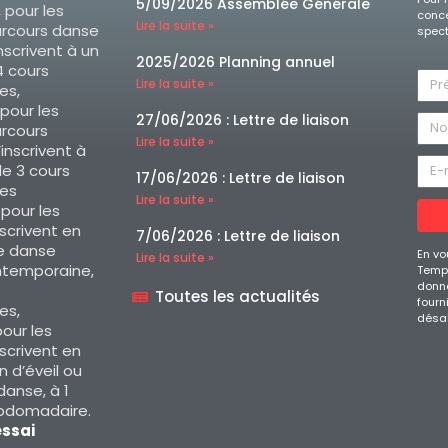
5/09/2026 Assemblée Générale
, pour les
conce
Lire la suite »
arcours danse
spect
nscrivent à un
2025/2026 Planning annuel
 cours
Lire la suite »
es,
 pour les
27/06/2026 : Lettre de liaison
arcours
Lire la suite »
’inscrivent à
e 3 cours
17/06/2026 : Lettre de liaison
es
Lire la suite »
, pour les
nscrivent en
7/06/2026 : Lettre de liaison
e danse
En vo
Lire la suite »
ntemporaine,
Temps
donné
Toutes les actualités
fourn
es,
désa
our les
nscrivent en
 d’éveil ou
 danse, à 1
ebdomadaire.
essai