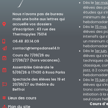
Dès le
1er mai
élèves des p
études qui s’i
Nous n'avons pas de bureau
minimum de 4
mais une boite aux lettres qui
hebdomadair
accueille vos dossiers
Dès le
15 mai
,
d'inscription : 43 rue des
élèves des p
Thermopyles 75014
intensifs qui s
un minimum d
O6.48 .83.14.O9
hebdomadair
contact@tempsdanse14.fr
Dès le
1er juin
Cours du 7/09/26 au
élèves qui s’i
techniques d
27/06/27 (hors vacances).
classique, co
Assemblée Générale le
jazz, à 2 cours
5/09/26 à 17H30 à Rosa Parks
hebdomadair
Spectacle des élèves les 19 et
Dès le
15 juin
p
élèves qui s’i
20/06/27 au théâtre du
tronc commun
Beffroi
initiation à la
Lieux des cours
seul cours h
Cours d’
Plan du site