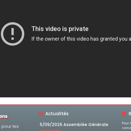
azz +16 ans
 ans
/9 ans
azz Parcours Danse Etudes
 ans
s et Pointes +16 ans
Actualités
R
ions
:
Pour 
5/09/2026 Assemblée Générale
, pour les
conce
Lire la suite »