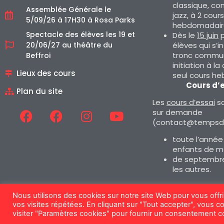
classique, co
Assemblée Générale le
jazz, à 2 cours
5/09/26 à 17H30 à Rosa Parks
hebdomadair
Spectacle des élèves les 19 et
Dès le
15 juin
p
élèves qui s’i
20/06/27 au théâtre du
tronc commun
Beffroi
initiation à la
Lieux des cours
seul cours h
Cours d’
Plan du site
Les
cours d’essai
so
sur demande
(contact@tempsda
toute l’année
enfants de m
de septembre
les autres.
Nous utilisons des cookies sur notre site Web pour vous offr
vos visites répétées. En cliquant sur "Tout accepter", vous c
Mentions légales
visiter "Paramètres cookies" pour fournir un consentement co