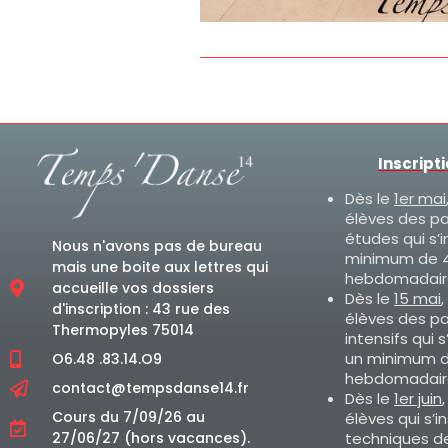
Inscript
Dès le
1er mai
élèves des p
études qui s’i
Nous n'avons pas de bureau
minimum de 4
mais une boite aux lettres qui
hebdomadair
accueille vos dossiers
Dès le
15 mai
,
d'inscription : 43 rue des
élèves des p
Thermopyles 75014
intensifs qui s
un minimum d
O6.48 .83.14.O9
hebdomadair
contact@tempsdanse14.fr
Dès le
1er juin
Cours du 7/09/26 au
élèves qui s’i
techniques d
27/06/27 (hors vacances).