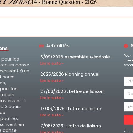
Actualités
R
ions
:
Pour 
5/09/2026 Assemblée Générale
, pour les
conce
Lire la suite »
arcours danse
spect
nscrivent à un
2025/2026 Planning annuel
 cours
Lire la suite »
es,
 pour les
27/06/2026 : Lettre de liaison
arcours
Lire la suite »
’inscrivent à
e 3 cours
17/06/2026 : Lettre de liaison
es
Lire la suite »
, pour les
nscrivent en
7/06/2026 : Lettre de liaison
e danse
En vo
Lire la suite »