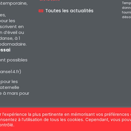
ntemporaine,
Temps
donné
Toutes les actualités
fourn
es,
désa
our les
nscrivent en
 d’éveil ou
 danse, à 1
ebdomadaire.
essai
nt possibles
nse14.fr)
 pour les
aternelle
 à mars pour
ir l'expérience la plus pertinente en mémorisant vos préférences 
onsentez à l'utilisation de tous les cookies. Cependant, vous pou
© Temps'Danse14
ntrôlé.