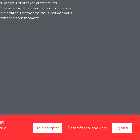
’Danse14 à stocker et traiter les
es personnelles soumises afin de vous
ir le contenu demandé. Vous pouvez vous
bonner à tout moment
et
vez
Paramètres cookies
Tout accepter
Rejecter