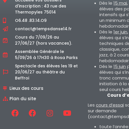
Dès le
15 mai
,
d'inscription : 43 rue des
élèves des p
Thermopyles 75014
intensifs qui s
un minimum d
O6.48 .83.14.O9
hebdomadair
contact@tempsdanse14.fr
Dès le
1er juin
Cours du 7/09/26 au
élèves qui s’i
techniques d
27/06/27 (hors vacances).
classique, co
Assemblée Générale le
jazz, à 2 cours
5/09/26 à 17H30 à Rosa Parks
hebdomadair
Spectacle des élèves les 19 et
Dès le
15 juin
p
élèves qui s’i
20/06/27 au théâtre du
tronc commun
Beffroi
initiation à la
Lieux des cours
seul cours h
Cours d’
Plan du site
Les
cours d’essai
so
sur demande
(contact@tempsda
toute l’année