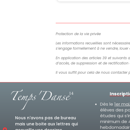
Protection de la vie privée
Les informations recueillies sont nécessair
s’engage formellement à ne vendre, louer
En application des articles 39 et suivants d
d’accès, de suppression et de rectificatio
Il vous suffit pour cela de nous contacter 
Inscript
Dès le
1er mai
élèves des p
études qui s’i
Nous n'avons pas de bureau
minimum de 4
mais une boite aux lettres qui
hebdomadair
accueille vos dossiers