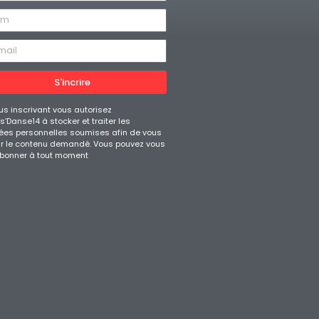
S'incrire
us inscrivant vous autorisez
’Danse14 à stocker et traiter les
es personnelles soumises afin de vous
ir le contenu demandé. Vous pouvez vous
bonner à tout moment