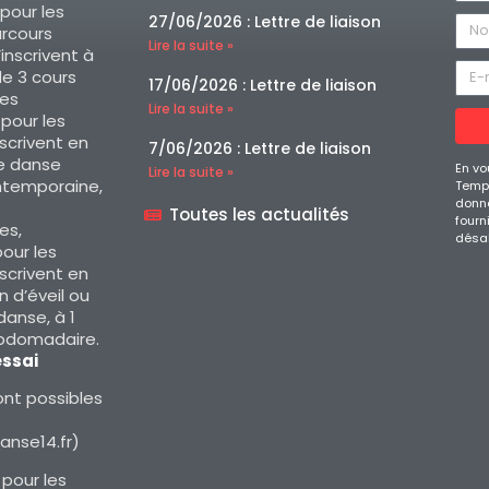
 pour les
27/06/2026 : Lettre de liaison
arcours
Lire la suite »
’inscrivent à
e 3 cours
17/06/2026 : Lettre de liaison
es
Lire la suite »
, pour les
nscrivent en
7/06/2026 : Lettre de liaison
e danse
En vo
Lire la suite »
ntemporaine,
Temps
donné
Toutes les actualités
fourn
es,
désa
our les
nscrivent en
 d’éveil ou
 danse, à 1
ebdomadaire.
essai
nt possibles
nse14.fr)
 pour les