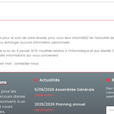
es pour le suivi de votre dossier, pour vous tenir informé(e) de l’actualité 
 ou échanger aucune information personnelle.
e la loi du 6 janvier 1978 modifiée relative à l’informatique et aux libertés (
n des informations qui vous concernent.
par mail :
contactez-nous
Actualités
R
ions
:
Pour 
5/09/2026 Assemblée Générale
, pour les
conce
Lire la suite »
arcours danse
spect
nscrivent à un
2025/2026 Planning annuel
 cours
Lire la suite »
es,